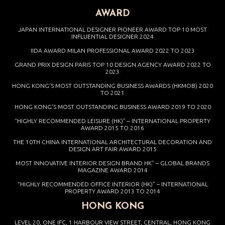
AWARD
JAPAN INTERNATIONAL DESIGNER PIONEER AWARD TOP 10 MOST
INFLUENTIAL DESIGNER 2024
IIDA AWARD MILAN PROFESSIONAL AWARD 2022 TO 2023
GRAND PRIX DESIGN PARIS TOP 10 DESIGN AGENCY AWARD 2022 TO
2023
HONG KONG'S MOST OUTSTANDING BUSINESS AWARDS (HKMOB) 2020
TO 2021
HONG KONG'S MOST OUTSTANDING BUSINESS AWARD 2019 TO 2020
“HIGHLY RECOMMENDED LEISURE (HK)” – INTERNATIONAL PROPERTY
AWARD 2015 TO 2016
THE 10TH CHINA INTERNATIONAL ARCHITECTURAL DECORATION AND
DESIGN ART FAIR AWARD 2015
MOST INNOVATIVE INTERIOR DESIGN BRAND HK” – GLOBAL BRANDS
MAGAZINE AWARD 2014
“HIGHLY RECOMMENDED OFFICE INTERIOR (HK)” – INTERNATIONAL
PROPERTY AWARD 2013 TO 2014
HONG KONG
LEVEL 20, ONE IFC, 1 HARBOUR VIEW STREET, CENTRAL, HONG KONG